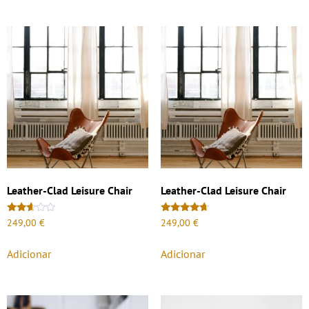
Leather-Clad Leisure Chair
Leather-Clad Leisure Chair
Avaliação
Avaliação
249,00
€
249,00
€
2.53
4.50
de 5
de 5
Adicionar
Adicionar