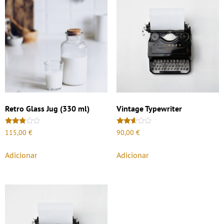
Retro Glass Jug (330 ml)
Vintage Typewriter
Avaliação
Avaliação
115,00
€
90,00
€
2.73
2.51
de 5
de 5
Adicionar
Adicionar