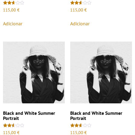
Avaliação
Avaliação
115,00
€
115,00
€
2.50
2.51
de 5
de 5
Adicionar
Adicionar
Black and White Summer
Black and White Summer
Portrait
Portrait
Avaliação
Avaliação
115,00
€
115,00
€