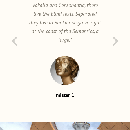
tia, there
Vokalia and Consonantia, there
Vokalia a
 Separated
live the blind texts. Separated
live the 
sgrove right
they live in Bookmarksgrove right
they live i
emantics, a
at the coast of the Semantics, a
at the coa
large.”
mister 1