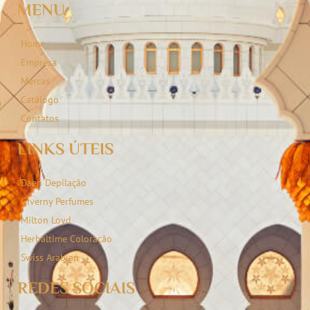
MENU
Home
Empresa
Marcas
Catálogo
Contatos
LINKS ÚTEIS
Daen Depilação
Giverny Perfumes
Milton Loyd
Herbaltime Coloração
Swiss Arabian
REDES SOCIAIS