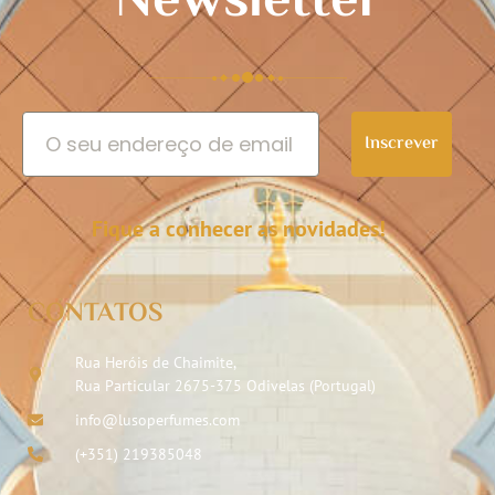
Newsletter
Inscrever
Fique a conhecer as novidades!
CONTATOS
Rua Heróis de Chaimite,
Rua Particular 2675-375 Odivelas (Portugal)
info@lusoperfumes.com
(+351) 219385048