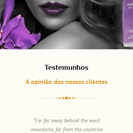
Testemunhos
A opinião dos nossos clientes
d the word
“Far far away, behind the word
“Far far 
he countries
mountains, far from the countries
mountains, 